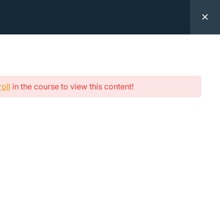
Kontakt
Logga in
oll
in the course to view this content!
rovus
Kontakt
Besöksadress
Katrinebergsgatan 19 504 39
ch Svar
Borås
Tel:
033-340 16 00
villkor
Mail:
info@approvus.se
provus
Följ oss