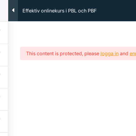
Effektiv onlinekurs i PBL och PBF
dagar
Kunskapsbanken
Bli Approvuspartner
Om oss
This content is protected, please
logga in
and
enr
Vårt utbud
App
Utbildningar
Om oss
Onlinekurser
Frågor o
Kunskapsdagar
Nyheter
Kurslitteratur
Allmänna 
Team Ap