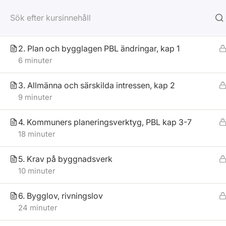
1. Introduktion regelhierarki
Hem
Onlinekurser
Webbutbildningar
8 minuter
Utbildningar
Kunskaps
2. Plan och bygglagen PBL ändringar, kap 1
6 minuter
3. Allmänna och särskilda intressen, kap 2
9 minuter
4. Kommuners planeringsverktyg, PBL kap 3-7
18 minuter
5. Krav på byggnadsverk
Om Approvus
10 minuter
Vi utbildar bygg- och fastighetssektorn inom samtliga
6. Bygglov, rivningslov
sakkunnigområden enligt PBL för dig som står inför
24 minuter
en ny- eller omcertifiering. Dessutom utbildar vi inom