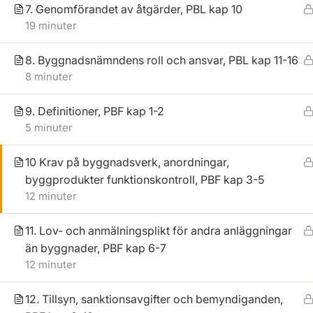
byggarbetsmiljö, entreprenadjuridik och säkerhet på
7. Genomförandet av åtgärder, PBL kap 10
lager.
19 minuter
8. Byggnadsnämndens roll och ansvar, PBL kap 11-16
Kontakta oss
8 minuter
9. Definitioner, PBF kap 1-2
5 minuter
Nyhetsbrev
10 Krav på byggnadsverk, anordningar,
Prenumerera på vårt nyhetsbrev och få senaste nyheterna och
byggprodukter funktionskontroll, PBF kap 3-5
erbjudandena från oss.
12 minuter
11. Lov- och anmälningsplikt för andra anläggningar
än byggnader, PBF kap 6-7
12 minuter
12. Tillsyn, sanktionsavgifter och bemyndiganden,