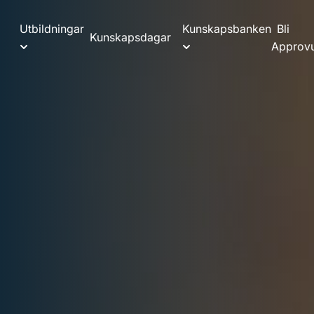
Utbildningar
Kunskapsbanken
Bli
Kunskapsdagar
Approvu