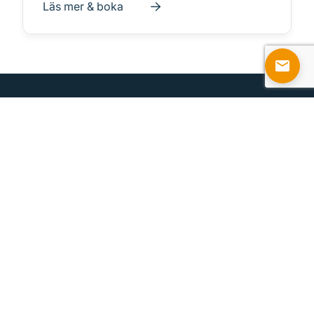
Läs mer & boka
Om Approvus
Vi utbildar bygg- och fastighetssektorn inom samtliga
sakkunnigområden enligt PBL för dig som står inför
en ny- eller omcertifiering. Dessutom utbildar vi inom