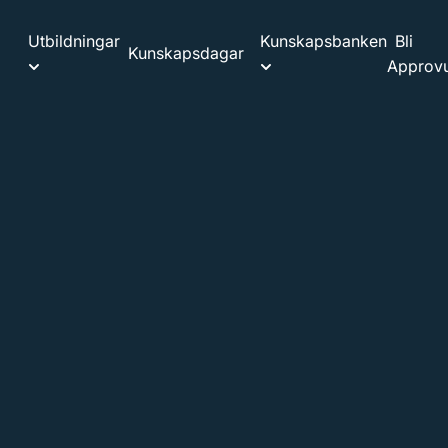
Utbildningar
Kunskapsbanken
Bli
Kunskapsdagar
Approvu