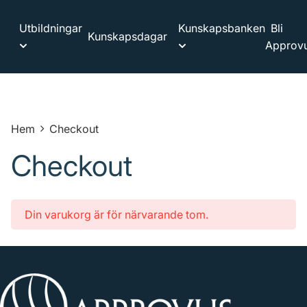
Utbildningar
Kunskapsbanken
Bli
Kunskapsdagar
Approvu
Hem
Checkout
Checkout
Din varukorg är för närvarande tom.