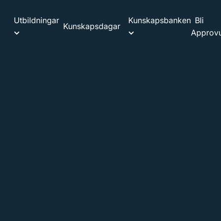
Utbildningar
Kunskapsbanken
Bli
Kunskapsdagar
Approvu