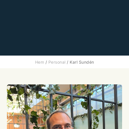
Hem
/
Personal
/
Karl Sundén