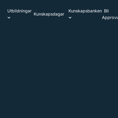
Utbildningar
Kunskapsbanken
Bli
Kunskapsdagar
Approvu