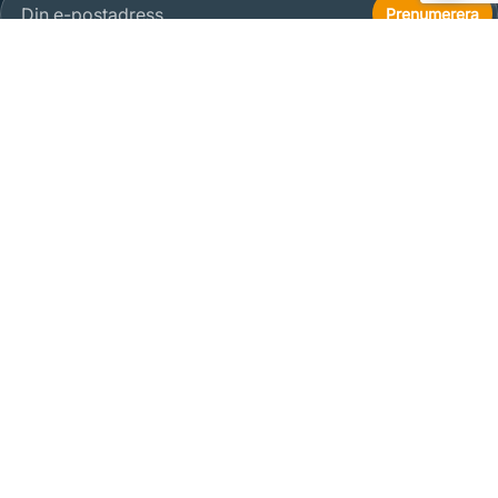
Vårt utbud
Utbildningar
Onlinekurser
Kunskapsdagar
Kurslitteratur
Approvus
Om oss
Frågor och Svar
Nyheter