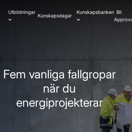
Utbildningar
Kunskapsbanken
Bli
Kunskapsdagar
Approvu
Fem vanliga fallgropar
när du
energiprojekterar