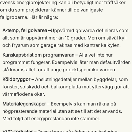
svensk energiprojektering kan bli betydligt mer träffsäker
om du som projekterar känner till de vanligaste
fallgroparna. Här är några:
A-temp, fel golvarea –
Uppvärmd golvarea definieras som
allt som är uppvärmt mer än 10 grader. Men om såväl kyl-
och frysrum som garage räknas med kantrar kalkylen.
Kunskapsbrist om programvaran –
Alla vet inte hur
programmet fungerar. Exempelvis låter man defaultvärden
stå kvar istället för att ange projektspecifika värden.
Köldbryggor –
Anslutningsdetaljer mellan byggdelar, som
fönster, solskydd och balkongplatta mot yttervägg gör att
värmeflödena ökar.
Materialegenskaper
– Exempelvis kan man räkna på
högpresterande material utan att se till att det används.
Med följd att energiprestandan inte stämmer.
VVC-förluster –
Dessa beror på sådant som isolering,