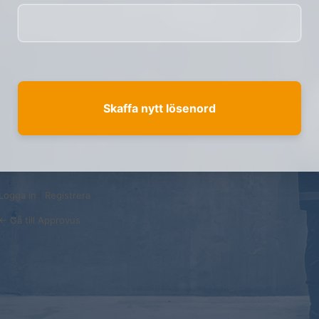
Logga in
|
Registrera
← Gå till Approvus